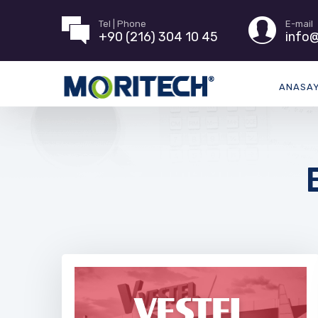
Tel | Phone
E-mail
+90 (216) 304 10 45
info@
ANASA