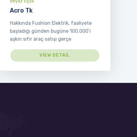
Beyaz Eşya
Acro Tk
Hakkında Fushion Elektrik, faaliyete
başladığı günden bugüne 100.000’i
aşkın sıfır araç satışı gerçe
VIEW DETAIL