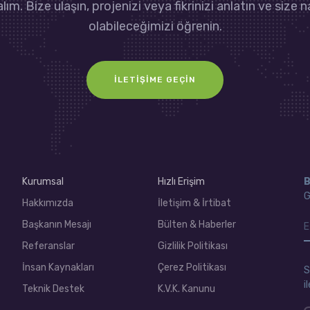
lım. Bize ulaşın, projenizi veya fikrinizi anlatın ve size n
olabileceğimizi öğrenin.
İLETIŞIME GEÇIN
Kurumsal
Hızlı Erişim
B
G
Hakkımızda
İletişim & İrtibat
Başkanın Mesajı
Bülten & Haberler
Referanslar
Gizlilik Politikası
İnsan Kaynakları
Çerez Politikası
S
i
Teknik Destek
K.V.K. Kanunu