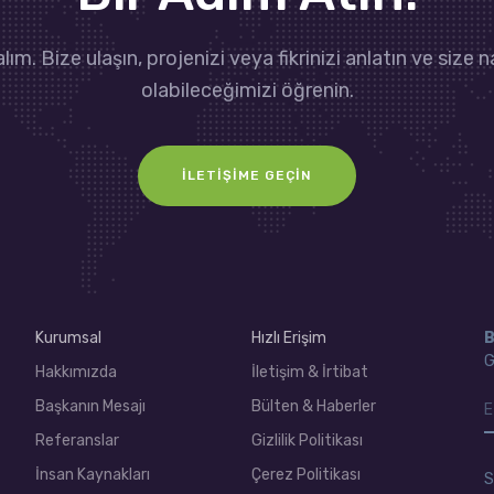
lım. Bize ulaşın, projenizi veya fikrinizi anlatın ve size n
olabileceğimizi öğrenin.
İLETIŞIME GEÇIN
Kurumsal
Hızlı Erişim
B
G
Hakkımızda
İletişim & İrtibat
Başkanın Mesajı
Bülten & Haberler
Referanslar
Gizlilik Politikası
İnsan Kaynakları
Çerez Politikası
S