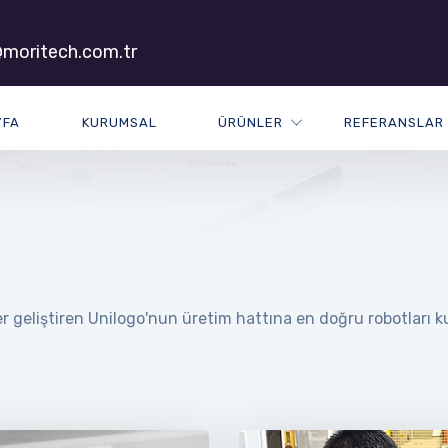
moritech.com.tr
YFA
KURUMSAL
ÜRÜNLER
REFERANSLAR
 geliştiren Unilogo'nun üretim hattına en doğru robotları ku