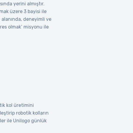
ında yerini almıştır.
ak üzere 3 bayisi ile
 alanında, deneyimli ve
res olmak’ misyonu ile
ik kol üretimini
ştirip robotik kolların
ler ile Unilogo günlük