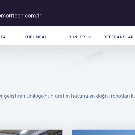
moritech.com.tr
YFA
KURUMSAL
ÜRÜNLER
REFERANSLAR
 geliştiren Unilogo'nun üretim hattına en doğru robotları ku