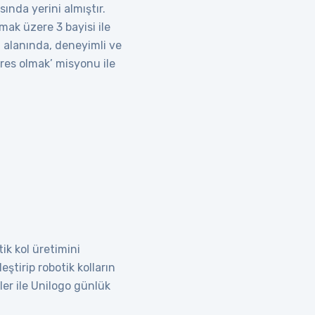
ında yerini almıştır.
ak üzere 3 bayisi ile
 alanında, deneyimli ve
res olmak’ misyonu ile
ik kol üretimini
ştirip robotik kolların
ler ile Unilogo günlük