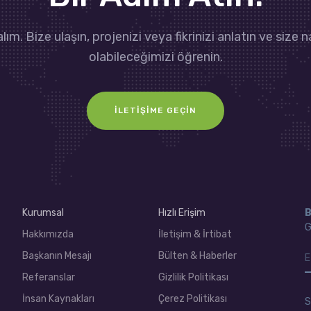
lım. Bize ulaşın, projenizi veya fikrinizi anlatın ve size n
olabileceğimizi öğrenin.
İLETIŞIME GEÇIN
Kurumsal
Hızlı Erişim
B
G
Hakkımızda
İletişim & İrtibat
Başkanın Mesajı
Bülten & Haberler
Referanslar
Gizlilik Politikası
İnsan Kaynakları
Çerez Politikası
S