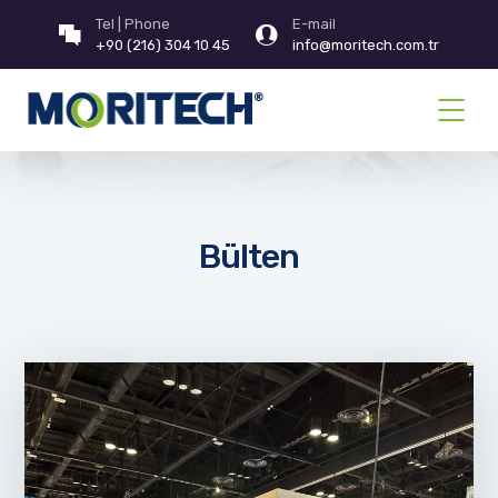
Tel | Phone
E-mail
+90 (216) 304 10 45
info@moritech.com.tr
Bülten