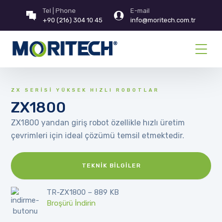
Tel | Phone
E-mail
+90 (216) 304 10 45
info@moritech.com.tr
ZX SERİSİ YÜKSEK HIZLI ROBOTLAR
ZX1800
ZX1800 yandan giriş robot özellikle hızlı üretim
çevrimleri için ideal çözümü temsil etmektedir.
TEKNIK BILGILER
TR-ZX1800 – 889 KB
Broşürü İndirin