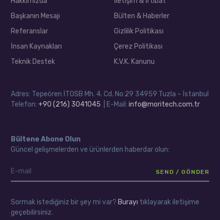
Hakkımızda
İletişim & İrtibat
Başkanın Mesajı
Bülten & Haberler
Referanslar
Gizlilik Politikası
İnsan Kaynakları
Çerez Politikası
Teknik Destek
K.V.K. Kanunu
Adres: Tepeören İTOSB Mh. 4. Cd. No:29 34959 Tuzla – İstanbul
Telefon:
+90 (216) 3041045
| E-Mail:
info@moritech.com.tr
Bültene Abone Olun
Güncel gelişmelerden ve ürünlerden haberdar olun:
Sormak istediğiniz bir şey mi var?
Burayı
tıklayarak iletişime
geçebilirsiniz.