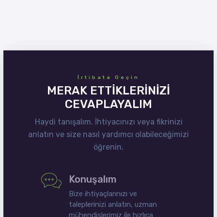
İrtibata Geçin
MERAK ETTİKLERİNİZİ
CEVAPLAYALIM
Haydi tanışalım. İhtiyacınızı veya fikrinizi
anlatın ve size nasıl yardımcı olabileceğimizi
öğrenin.
Konuşalım
Bize ihtiyaçlarınızı ve
taleplerinizi anlatın, uzman
mühendislerimiz ile hızlıca