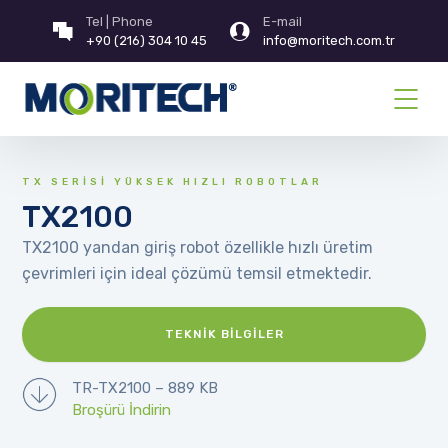
Tel | Phone
E-mail
+90 (216) 304 10 45
info@moritech.com.tr
TX SERİSİ YÜKSEK HIZLI ROBOTLAR
TX2100
TX2100 yandan giriş robot özellikle hızlı üretim
çevrimleri için ideal çözümü temsil etmektedir.
TEKNIK BILGILER
TR-TX2100 – 889 KB
Broşürü İndirin