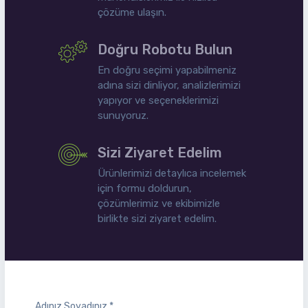
çözüme ulaşın.
Doğru Robotu Bulun
En doğru seçimi yapabilmeniz
adına sizi dinliyor, analizlerimizi
yapıyor ve seçeneklerimizi
sunuyoruz.
Sizi Ziyaret Edelim
Ürünlerimizi detaylıca incelemek
için formu doldurun,
çözümlerimiz ve ekibimizle
birlikte sizi ziyaret edelim.