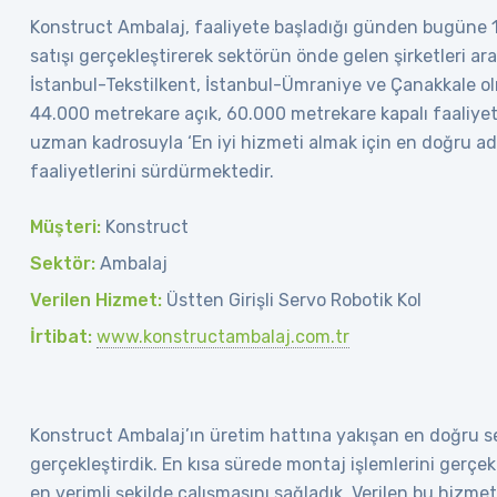
Konstruct Ambalaj, faaliyete başladığı günden bugüne 10
satışı gerçekleştirerek sektörün önde gelen şirketleri aras
İstanbul-Tekstilkent, İstanbul-Ümraniye ve Çanakkale olm
44.000 metrekare açık, 60.000 metrekare kapalı faaliyet
uzman kadrosuyla ‘En iyi hizmeti almak için en doğru ad
faaliyetlerini sürdürmektedir.
Müşteri:
Konstruct
Sektör:
Ambalaj
Verilen Hizmet:
Üstten Girişli Servo Robotik Kol
İrtibat:
www.konstructambalaj.com.tr
Konstruct Ambalaj’ın üretim hattına yakışan en doğru se
gerçekleştirdik. En kısa sürede montaj işlemlerini gerçekle
en verimli şekilde çalışmasını sağladık. Verilen bu hizme