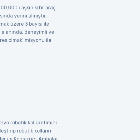
0.000’i aşkın sıfır araç
ında yerini almıştır.
ak üzere 3 bayisi ile
 alanında, deneyimli ve
res olmak’ misyonu ile
rvo robotik kol üretimini
ştirip robotik kolların
tler ile Konstruct Ambalaj