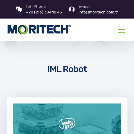
Tel | Phone
E-mail
+90 (216) 304 10 45
info@moritech.com.tr
IML Robot