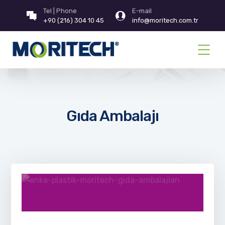
Tel | Phone
E-mail
+90 (216) 304 10 45
info@moritech.com.tr
Gıda Ambalajı