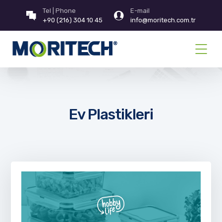
Tel | Phone
E-mail
+90 (216) 304 10 45
info@moritech.com.tr
Ev Plastikleri