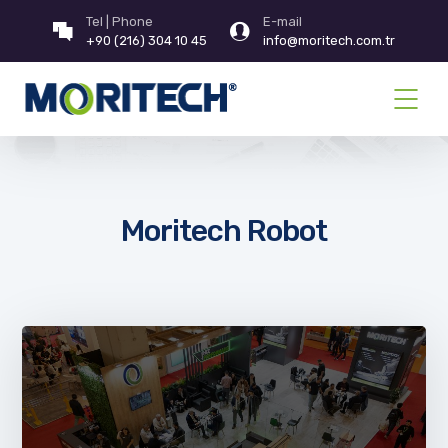
Tel | Phone
E-mail
+90 (216) 304 10 45
info@moritech.com.tr
Moritech Robot